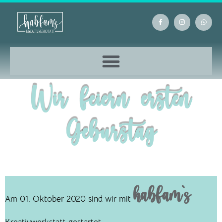
Wir feiern ersten
Geburstag
habfam`s
Am 01. Oktober 2020 sind wir mit